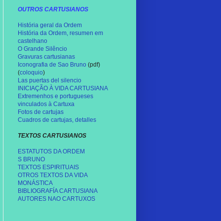
OUTROS CARTUSIANOS
História geral da Ordem
História da Ordem, resumen em
castelhano
O Grande Silêncio
Gravuras cartusianas
Iconografia de Sao Bruno
(pdf)
(
coloquio
)
Las puertas del silencio
INICIAÇÃO
À
VIDA CARTUSIANA
Extremenhos e portugueses
vinculados à Cartuxa
Fotos de cartujas
Cuadros de cartujas, detalles
TEXTOS CARTUSIANOS
ESTATUTOS DA ORDEM
S BRUNO
TEXTOS ESPIRITUAIS
OTROS TEXTOS DA VIDA
MONÁSTICA
BIBLIOGRAFÍA CARTUSIANA
AUTORES NAO CARTUXOS