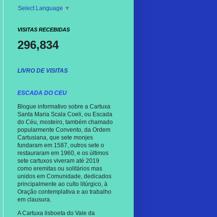
Select Language
▼
VISITAS RECEBIDAS
296,834
LIVRO DE VISITAS
ESCADA DO CEU
Blogue informativo sobre a Cartuxa
Santa Maria Scala Coeli, ou Escada
do Céu, mosteiro, também chamado
popularmente Convento, da Ordem
Cartusiana, que sete monjes
fundaram em 1587, outros sete o
restauraram em 1960, e os últimos
sete cartuxos viveram até 2019
como eremitas ou solitários mas
unidos em Comunidade, dedicados
principalmente ao culto litúrgico, à
Oração contemplativa e ao trabalho
em clausura.
A Cartuxa lisboeta do Vale da