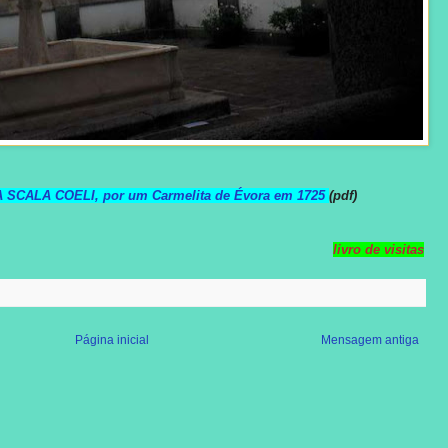
SCALA COELI, por um Carmelita de Évora em 1725
(pdf)
livro de visitas
Página inicial
Mensagem antiga